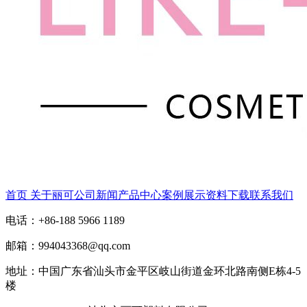
首页
关于丽可
公司新闻
产品中心
案例展示
资料下载
联系我们
电话：+86-188 5966 1189
邮箱：994043368@qq.com
地址：中国广东省汕头市金平区岐山街道金环北路南侧E栋4-5
楼