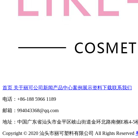
首页
关于丽可
公司新闻
产品中心
案例展示
资料下载
联系我们
电话：+86-188 5966 1189
邮箱：994043368@qq.com
地址：中国广东省汕头市金平区岐山街道金环北路南侧E栋4-5
Copyright © 2020 汕头市丽可塑料有限公司 All Rights Reserved