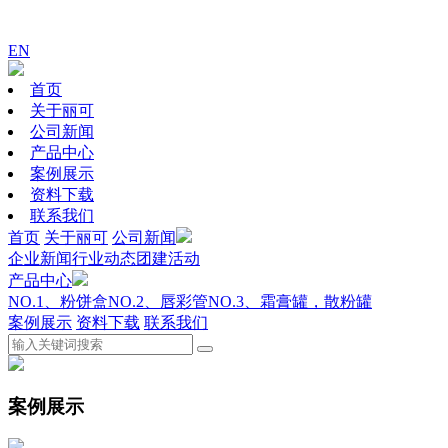
EN
首页
关于丽可
公司新闻
产品中心
案例展示
资料下载
联系我们
首页
关于丽可
公司新闻
企业新闻
行业动态
团建活动
产品中心
NO.1、粉饼盒
NO.2、唇彩管
NO.3、霜膏罐，散粉罐
案例展示
资料下载
联系我们
案例展示