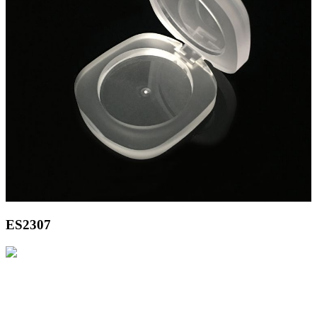
ES2307