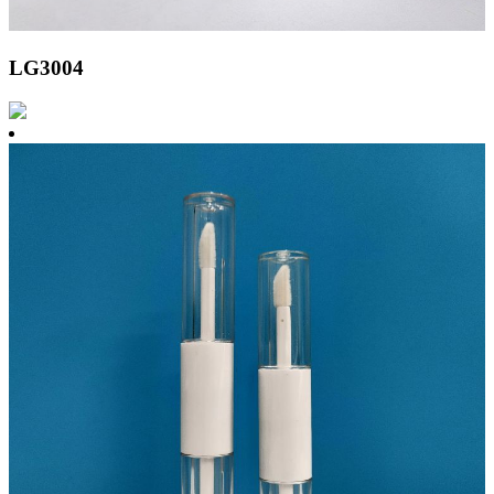
LG3004